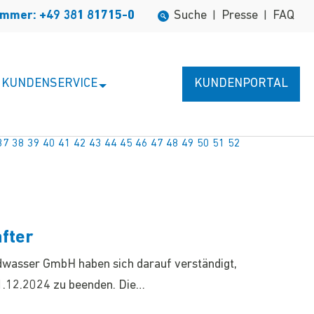
ummer: +49 381 81715-0
Suche
Presse
FAQ
|
|
KUNDENSERVICE
KUNDENPORTAL
37
38
39
40
41
42
43
44
45
46
47
48
49
50
51
52
fter
rdwasser GmbH haben sich darauf verständigt,
.12.2024 zu beenden. Die…