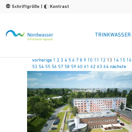
Zum Hauptinhalt springen
Schriftgröße
|
Kontrast
TRINKWASSER
vorherige
1
2
3
4
5
6
7
8
9
10
11
12
13
14
15
16
53
54
55
56
57
58
59
60
61
62
63
64
nächste