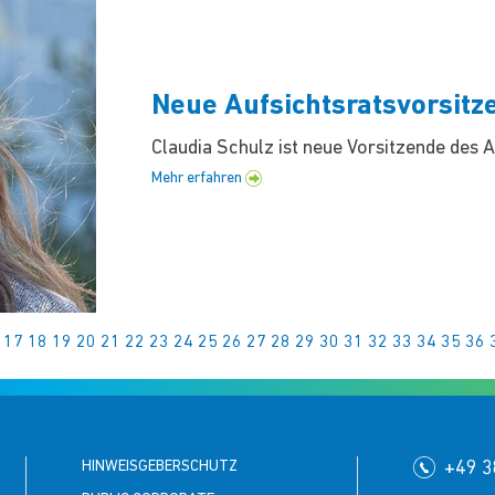
Neue Aufsichtsratsvorsit
Claudia Schulz ist neue Vorsitzende des
Mehr erfahren
17
18
19
20
21
22
23
24
25
26
27
28
29
30
31
32
33
34
35
36
HINWEISGEBERSCHUTZ
+49 3