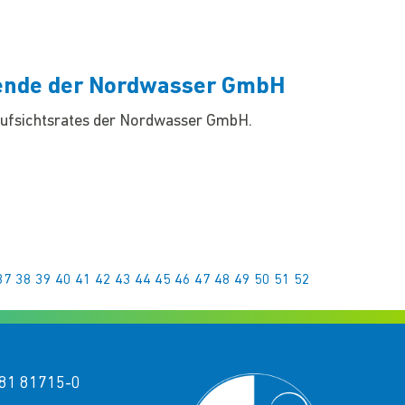
zende der Nordwasser GmbH
 Aufsichtsrates der Nordwasser GmbH.
37
38
39
40
41
42
43
44
45
46
47
48
49
50
51
52
81 81715-0