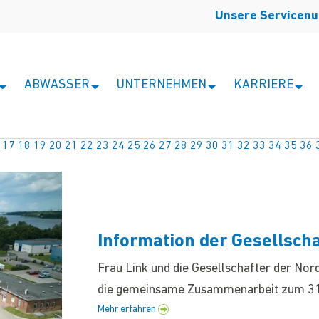
Unsere Servicen
ABWASSER
UNTERNEHMEN
KARRIERE
17
18
19
20
21
22
23
24
25
26
27
28
29
30
31
32
33
34
35
36
Information der Gesellscha
Frau Link und die Gesellschafter der No
die gemeinsame Zusammenarbeit zum 31
Mehr erfahren