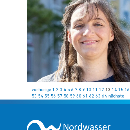
vorherige
1
2
3
4
5
6
7
8
9
10
11
12
13
14
15
16
53
54
55
56
57
58
59
60
61
62
63
64
nächste