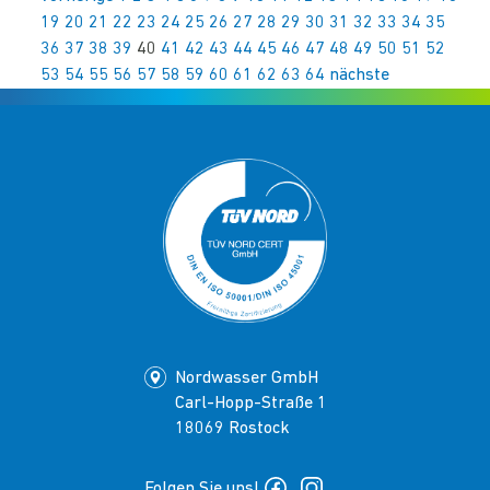
19
20
21
22
23
24
25
26
27
28
29
30
31
32
33
34
35
36
37
38
39
40
41
42
43
44
45
46
47
48
49
50
51
52
53
54
55
56
57
58
59
60
61
62
63
64
nächste
Nordwasser GmbH
Carl-Hopp-Straße 1
18069 Rostock
Folgen Sie uns!