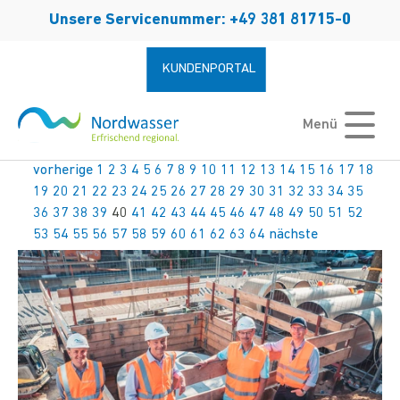
Zum Hauptinhalt springen
Unsere Servicenummer: +49 381 81715-0
KUNDENPORTAL
Menü
vorherige
1
2
3
4
5
6
7
8
9
10
11
12
13
14
15
16
17
18
19
20
21
22
23
24
25
26
27
28
29
30
31
32
33
34
35
36
37
38
39
40
41
42
43
44
45
46
47
48
49
50
51
52
53
54
55
56
57
58
59
60
61
62
63
64
nächste