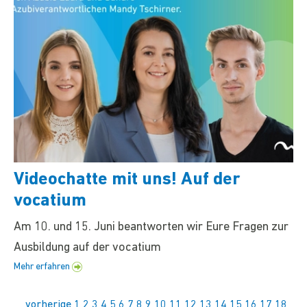
Videochatte mit uns! Auf der
vocatium
Am 10. und 15. Juni beantworten wir Eure Fragen zur
Ausbildung auf der vocatium
Mehr erfahren
vorherige
1
2
3
4
5
6
7
8
9
10
11
12
13
14
15
16
17
18