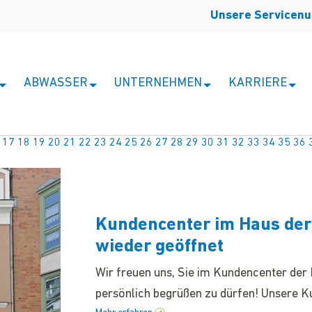
Unsere Servicen
ABWASSER
UNTERNEHMEN
KARRIERE
17
18
19
20
21
22
23
24
25
26
27
28
29
30
31
32
33
34
35
36
Kundencenter im Haus der
wieder geöffnet
Wir freuen uns, Sie im Kundencenter de
persönlich begrüßen zu dürfen! Unsere 