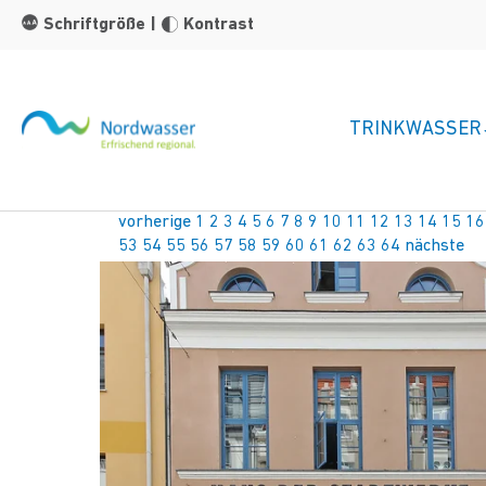
Zum Hauptinhalt springen
Schriftgröße
|
Kontrast
TRINKWASSER
vorherige
1
2
3
4
5
6
7
8
9
10
11
12
13
14
15
16
53
54
55
56
57
58
59
60
61
62
63
64
nächste