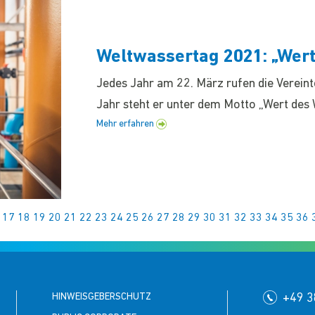
Weltwassertag 2021: „Wert
Jedes Jahr am 22. März rufen die Verein
Jahr steht er unter dem Motto „Wert des 
Mehr erfahren
17
18
19
20
21
22
23
24
25
26
27
28
29
30
31
32
33
34
35
36
HINWEISGEBERSCHUTZ
+49 3