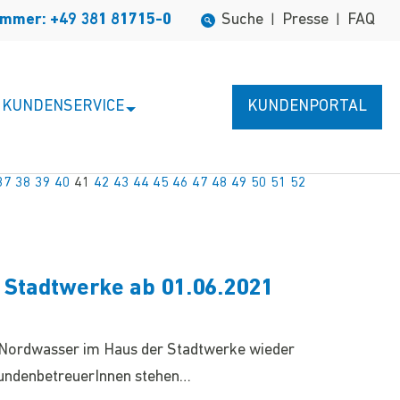
ummer: +49 381 81715-0
Suche
Presse
FAQ
|
|
KUNDENSERVICE
KUNDENPORTAL
37
38
39
40
41
42
43
44
45
46
47
48
49
50
51
52
 Stadtwerke ab 01.06.2021
r Nordwasser im Haus der Stadtwerke wieder
KundenbetreuerInnen stehen…