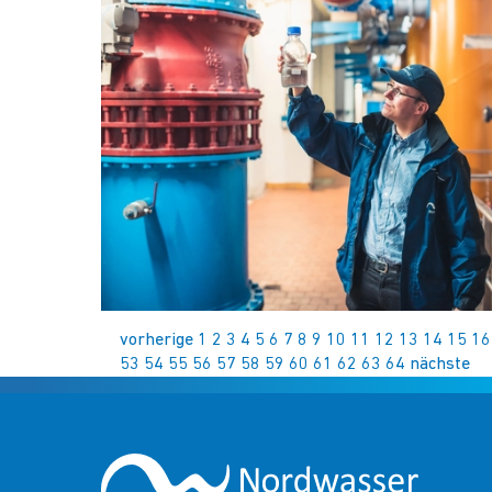
vorherige
1
2
3
4
5
6
7
8
9
10
11
12
13
14
15
16
53
54
55
56
57
58
59
60
61
62
63
64
nächste