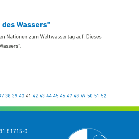
 des Wassers“
ten Nationen zum Weltwassertag auf. Dieses
Wassers“.
37
38
39
40
41
42
43
44
45
46
47
48
49
50
51
52
81 81715-0