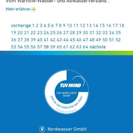
vom Warnow-Wasser- und Abwasserverband…
Mehr erfahren
vorherige
1
2
3
4
5
6
7
8
9
10
11
12
13
14
15
16
17
18
19
20
21
22
23
24
25
26
27
28
29
30
31
32
33
34
35
36
37
38
39
40
41
42
43
44
45
46
47
48
49
50
51
52
53
54
55
56
57
58
59
60
61
62
63
64
nächste
Nordwasser GmbH