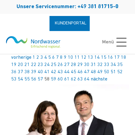
Zum Hauptinhalt springen
Unsere Servicenummer: +49 381 81715-0
KUNDENPORTAL
Menü
vorherige
1
2
3
4
5
6
7
8
9
10
11
12
13
14
15
16
17
18
19
20
21
22
23
24
25
26
27
28
29
30
31
32
33
34
35
36
37
38
39
40
41
42
43
44
45
46
47
48
49
50
51
52
53
54
55
56
57
58
59
60
61
62
63
64
nächste