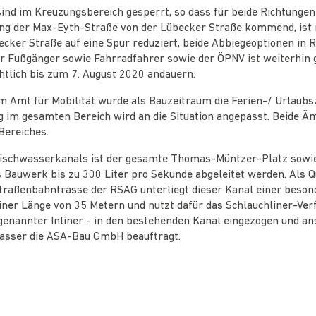
ind im Kreuzungsbereich gesperrt, so dass für beide Richtungen
ung der Max-Eyth-Straße von der Lübecker Straße kommend, ist 
cker Straße auf eine Spur reduziert, beide Abbiegeoptionen in 
ür Fußgänger sowie Fahrradfahrer sowie der ÖPNV ist weiterhin 
tlich bis zum 7. August 2020 andauern.
Amt für Mobilität wurde als Bauzeitraum die Ferien-/ Urlaubsz
g im gesamten Bereich wird an die Situation angepasst. Beide
Bereiches.
ischwasserkanals ist der gesamte Thomas-Müntzer-Platz sowie 
s Bauwerk bis zu 300 Liter pro Sekunde abgeleitet werden. Als
raßenbahntrasse der RSAG unterliegt dieser Kanal einer beso
iner Länge von 35 Metern und nutzt dafür das Schlauchliner-Ver
sogenannter Inliner - in den bestehenden Kanal eingezogen und 
sser die ASA-Bau GmbH beauftragt.