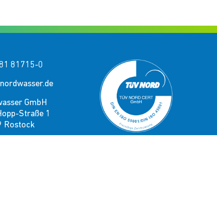
81 81715-0
nordwasser.de
wasser GmbH
Hopp-Straße 1
 Rostock
e uns!