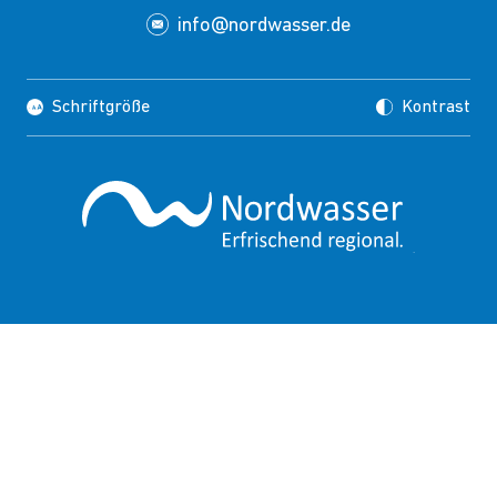
info@nordwasser.de
Schriftgröße
Kontrast
Impressum
Datenschutz
Copyrights
Presse
Suche
FAQ
HINWEISGEBERSCHUTZ
PUBLIC CORPORATE GOVERNANCE KODEX
BARRIEREFREIHEIT