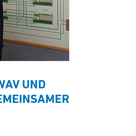
WWAV UND
EMEINSAMER