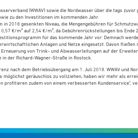
sserverband (WWAV) sowie die Nordwasser über die tags zuvor
wie zu den Investitionen im kommenden Jahr.
 in 2018 gesenkten Niveau, die Mengengebühren für Schmutzwas
m 0,57 €/m³ auf 2,54 €/m³, da Gebührenrückstellungen bis Ende
nvestitionsprogramm für das kommende Jahr vor: Demnach werd
erwirtschaftlichen Anlagen und Netze eingesetzt. Davon fließen 
 Erneuerung von Trink- und Abwasserleitungen auf der Erweite
in der Richard-Wagner-Straße in Rostock.
nz nach dem Betriebsübergang am 1. Juli 2018. WWAV und Nordwa
 möglichst geräuschlos zu vollziehen, haben wir mehr als errei
n profitieren zudem von einem verbesserten Kundenservice“, ve