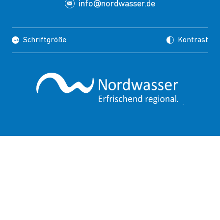
info@nordwasser.de
Schriftgröße
Kontrast
Impressum
Datenschutz
Copyrights
Presse
Suche
FAQ
HINWEISGEBERSCHUTZ
PUBLIC CORPORATE GOVERNANCE KODEX
BARRIEREFREIHEIT