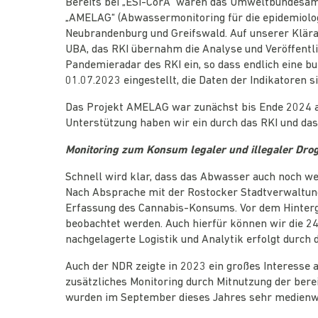
Bereits bei „ESI-CorA“ waren das Umweltbundesamt 
„AMELAG“ (Abwassermonitoring für die epidemiolo
Neubrandenburg und Greifswald. Auf unserer Klära
UBA, das RKI übernahm die Analyse und Veröffentlic
Pandemieradar des RKI ein, so dass endlich eine
01.07.2023 eingestellt, die Daten der Indikatoren
Das Projekt AMELAG war zunächst bis Ende 2024 ang
Unterstützung haben wir ein durch das RKI und das 
Monitoring zum Konsum legaler und illegaler Dro
Schnell wird klar, dass das Abwasser auch noch we
Nach Absprache mit der Rostocker Stadtverwaltung
Erfassung des Cannabis-Konsums. Vor dem Hinterg
beobachtet werden. Auch hierfür können wir die 2
nachgelagerte Logistik und Analytik erfolgt durch d
Auch der NDR zeigte in 2023 ein großes Interesse
zusätzliches Monitoring durch Mitnutzung der ber
wurden im September dieses Jahres sehr medienwi