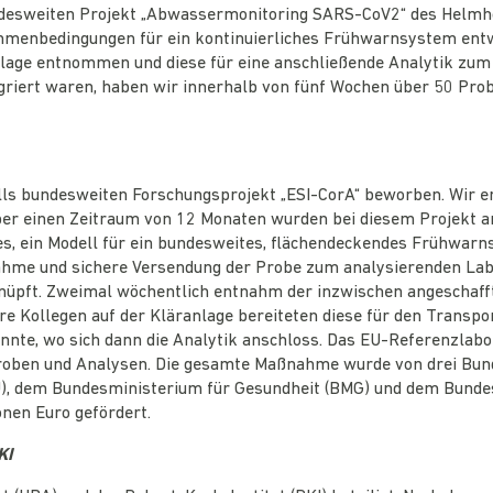
desweiten Projekt „Abwassermonitoring SARS-CoV2“ des Helmholt
ahmenbedingungen für ein kontinuierliches Frühwarnsystem ent
age entnommen und diese für eine anschließende Analytik zum U
egriert waren, haben wir innerhalb von fünf Wochen über 50 Pr
lls bundesweiten Forschungsprojekt „ESI-CorA“ beworben. Wir 
r einen Zeitraum von 12 Monaten wurden bei diesem Projekt an
es, ein Modell für ein bundesweites, flächendeckendes Frühwar
ahme und sichere Versendung der Probe zum analysierenden Labo
knüpft. Zweimal wöchentlich entnahm der inzwischen angeschaf
 Kollegen auf der Kläranlage bereiteten diese für den Transport
nte, wo sich dann die Analytik anschloss. Das EU-Referenzlab
 Proben und Analysen. Die gesamte Maßnahme wurde von drei Bu
U), dem Bundesministerium für Gesundheit (BMG) und dem Bunde
onen Euro gefördert.
KI