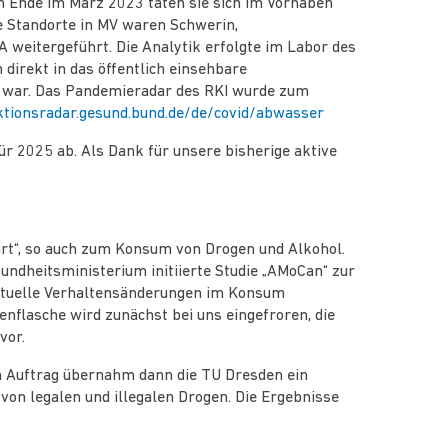
n Ende im März 2023 taten sie sich im Vorhaben
 Standorte in MV waren Schwerin,
weitergeführt. Die Analytik erfolgte im Labor des
direkt in das öffentlich einsehbare
h war. Das Pandemieradar des RKI wurde zum
ktionsradar.gesund.bund.de/de/covid/abwasser
r 2025 ab. Als Dank für unsere bisherige aktive
ührt“, so auch zum Konsum von Drogen und Alkohol.
ndheitsministerium initiierte Studie „AMoCan“ zur
entuelle Verhaltensänderungen im Konsum
flasche wird zunächst bei uns eingefroren, die
vor.
en Auftrag übernahm dann die TU Dresden ein
on legalen und illegalen Drogen. Die Ergebnisse