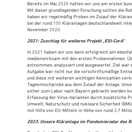
Bereits im Mai 2020 hatten wir uns am ersten bun
Mit dieser grundlegenden Forschung sollten die R
haben wir regelmäßig Proben im Zulauf der Kläranl
bei der rund 100 Kläranlagen deutschlandweit int
November 2020.
2021: Zuschlag für weiteres Projekt „ESI-CorA“
In 2021 haben wir uns dann erfolgreich am ebenfa
medienwirksam mit den ersten Probennahmen. Übe
entnommen, analysiert und ausgewertet. Ziel war 
Aufgabe war nicht nur die vorschriftsmäßige Entn
und diese mit weiteren wichtigen Kennzahlen ver
Tagesmischprobe aus dem Zulauf der Anlage. Unsere
sicher zum Labor nach Bayern gebracht werden kon
Erfassung der Virus-Varianten durch zusätzliche
Umwelt, Naturschutz und nukleare Sicherheit (BM
mit Hilfe von EU-Mitteln in Höhe von rund 3,7 Milli
2023: Unsere Kläranlage im Pandemieradar des R