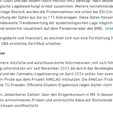
(UBA) und das Robert-Koch-Institut (RKI) beteiligt. Nach desse
gische Lagebewertung) erneut zusammen. Weitere teilnehmende
nlage Rostock wurden die Probennahmen wie schon bei ESI-CorA 
hung der Daten aus bis zu 175 Kläranlagen. Diese Daten flossen 
 bundesweite Trendbewertung der epidemiologischen Lage möglic
 sind weiterhin visualisiert auf dem Pandemieradar des BMG:
infe
edacht und finanziert, es zeichnet sich nun eine Fortführung fü
UBA erstelltes Zertifikat erhalten.
gen
itere nützliche und aufschlussreiche Informationen „mit sich f
 unterstützen wir seit November 2023 die durch das Bundesgesu
rund der Cannabis-Legalisierung im April 2024 sollen hier ev
4h-Probe aus dem Projekt AMELAG mitnutzen. Die AMoCan-Proben
ie TU Dresden. Offizielle Studien-Ergebnisse liegen bisher nicht 
 an „belastbaren Zahlen“ über den Drogenkonsum in MV. In dess
eits entnommenen Proben und untersuchte diese auf Rückstände v
rksam veröffentlicht.