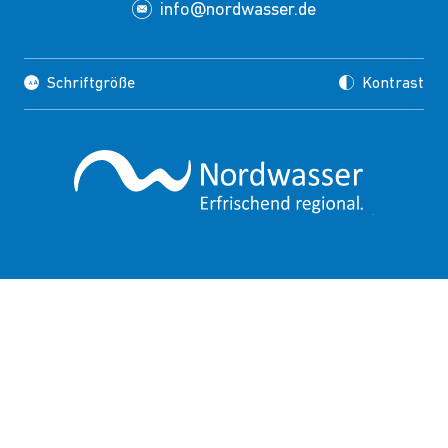
info@nordwasser.de
Schriftgröße
Kontrast
Impressum
Datenschutz
Copyrights
Presse
Suche
FAQ
HINWEISGEBERSCHUTZ
PUBLIC CORPORATE GOVERNANCE KODEX
BARRIEREFREIHEIT