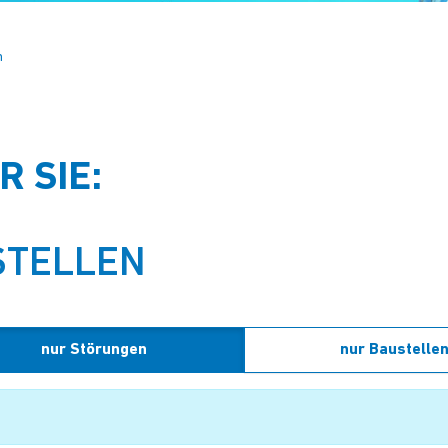
n
 SIE:
STELLEN
nur Störungen
nur Baustelle