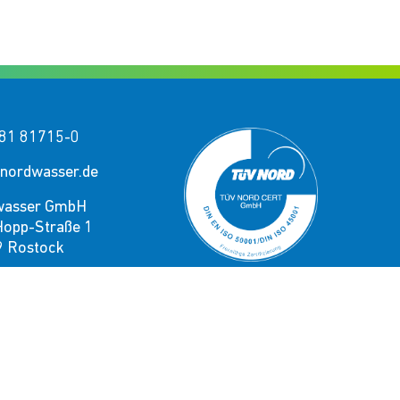
81 81715-0
nordwasser.de
wasser GmbH
Hopp-Straße 1
 Rostock
e uns!