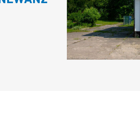
RNEWANZ
N