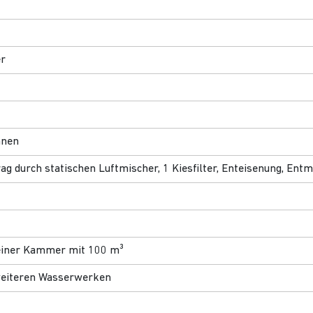
er
nnen
rag durch statischen Luftmischer, 1 Kiesfilter, Enteisenung, 
einer Kammer mit 100 m³
weiteren Wasserwerken