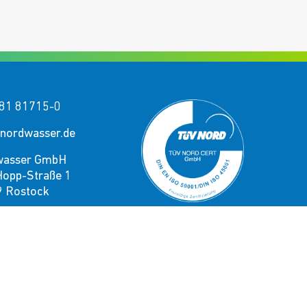
81 81715-0
nordwasser.de
wasser GmbH
Hopp-Straße 1
 Rostock
e uns!